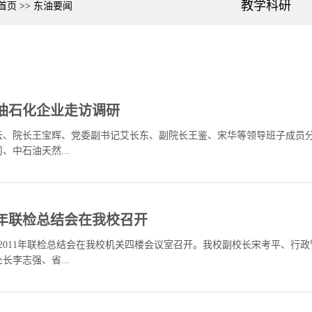
教学科研
首页
>>
东油要闻
油石化企业走访调研
云、院长王宝辉、党委副书记艾长东、副院长王鉴、宋华等领导班子成员
中石油天然...
1年联检总结会在我校召开
会2011年联检总结会在我校机关四楼会议室召开。我校副校长宋考平、
李志强、省...