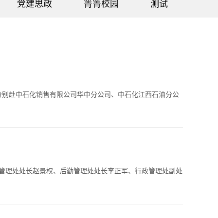
党建思政
箐箐校园
测试
分别赴中石化销售有限公司华中分公司、中石化江西石油分公
行政管理处处长赵景权、后勤管理处处长李正军、行政管理处副处