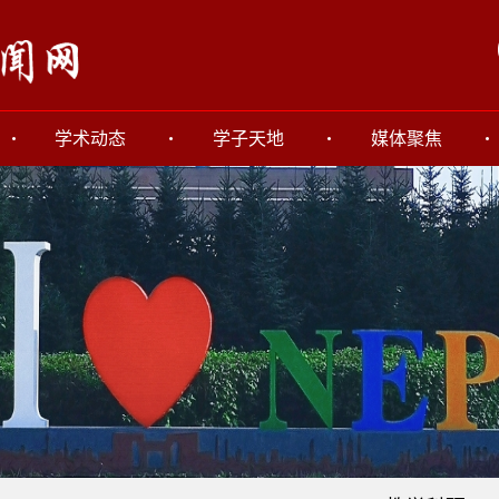
学术动态
学子天地
媒体聚焦