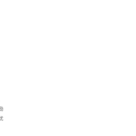
、
励
优