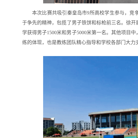
本次比赛共吸引秦皇岛市9所高校学生参与，竞
于争先的精神，包揽了男子铁饼和标枪前三名。徐开
学获得男子1500米和男子5000米第一名。其他项
练的体现，也是教练团队精心指导和学校各部门大力