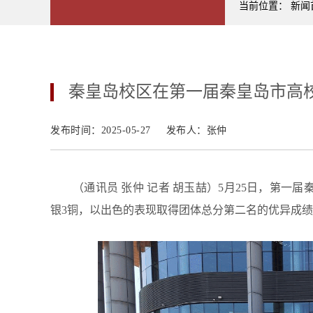
当前位置：
新闻
秦皇岛校区在第一届秦皇岛市高
发布时间：2025-05-27
发布人：张仲
（通讯员 张仲 记者 胡玉喆）5月25日，第一
银3铜，以出色的表现取得团体总分第二名的优异成