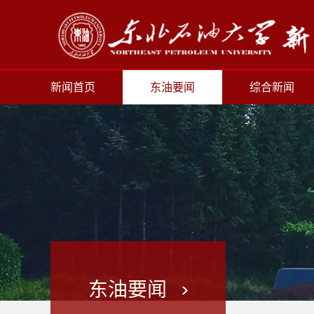
新闻首页
东油要闻
综合新闻
东油要闻