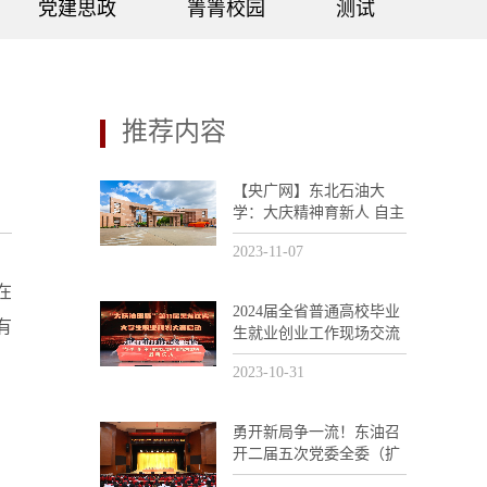
党建思政
箐箐校园
测试
推荐内容
【央广网】东北石油大
学：大庆精神育新人 自主
创新助发展
2023-11-07
在
2024届全省普通高校毕业
有
生就业创业工作现场交流
活动暨“大庆油田杯”第11
2023-10-31
届黑龙江省大学生职业规
划大赛培训会议在我校召
开
勇开新局争一流！东油召
开二届五次党委全委（扩
大）会