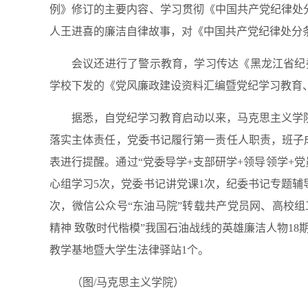
例》修订的主要内容、学习贯彻《中国共产党纪律处
人王进喜的廉洁自律故事，对《中国共产党纪律处分
会议还进行了警示教育，学习传达《黑龙江省纪
学校下发的《党风廉政建设资料汇编暨党纪学习教育
据悉，自党纪学习教育启动以来，马克思主义学
落实主体责任，党委书记履行第一责任人职责，班子
表进行提醒。通过“党委导学+支部研学+领导领学+党
心组学习5次，党委书记讲党课1次，纪委书记专题辅
次，微信公众号“东油马院”转载共产党员网、高校组
精神 致敬时代楷模”我国石油战线的英雄廉洁人物1
教学基地暨大学生法律驿站1个。
（图/马克思主义学院）