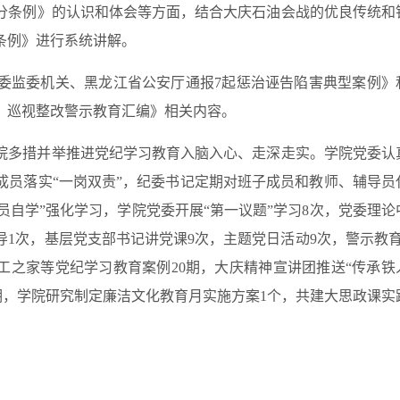
分条例》的认识和体会等方面，结合大庆石油会战的优良传统和
条例》进行系统讲解。
委监委机关、黑龙江省公安厅通报7起惩治诬告陷害典型案例》
、巡视整改警示教育汇编》相关内容。
院多措并举推进党纪学习教育入脑入心、走深走实。学院党委认
成员落实“一岗双责”，纪委书记定期对班子成员和教师、辅导员
员自学”强化学习，学院党委开展“第一议题”学习8次，党委理论
导1次，基层党支部书记讲党课9次，主题党日活动9次，警示教育
工之家等党纪学习教育案例20期，大庆精神宣讲团推送“传承铁
8期，学院研究制定廉洁文化教育月实施方案1个，共建大思政课实