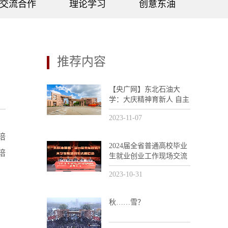
交流合作
理论学习
创意东油
推荐内容
【央广网】东北石油大
学：大庆精神育新人 自主
创新助发展
2023-11-07
培
2024届全省普通高校毕业
培
生就业创业工作现场交流
活动暨“大庆油田杯”第11
2023-10-31
届黑龙江省大学生职业规
划大赛培训会议在我校召
开
秋……雪？