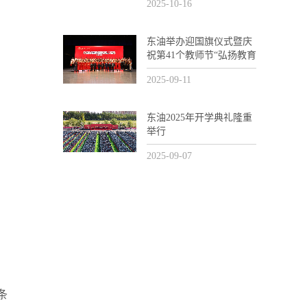
2025-10-16
东油举办迎国旗仪式暨庆
祝第41个教师节“弘扬教育
家精神和劳模精神劳动精
2025-09-11
神工匠精神”主题活动
东油2025年开学典礼隆重
举行
2025-09-07
条