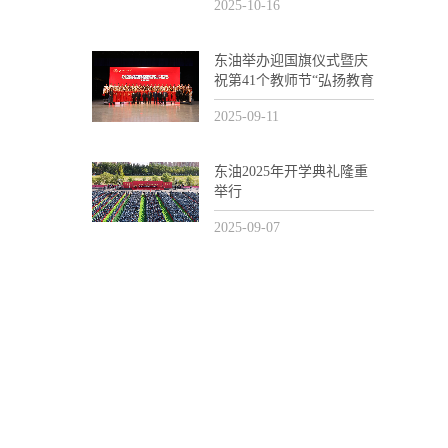
2025-10-16
东油举办迎国旗仪式暨庆
祝第41个教师节“弘扬教育
家精神和劳模精神劳动精
2025-09-11
神工匠精神”主题活动
东油2025年开学典礼隆重
举行
2025-09-07