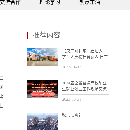
交流合作
理论学习
创意东油
推荐内容
【央广网】东北石油大
学：大庆精神育新人 自主
创新助发展
2023-11-07
工
2024届全省普通高校毕业
联
生就业创业工作现场交流
活动暨“大庆油田杯”第11
建
2023-10-31
届黑龙江省大学生职业规
上
划大赛培训会议在我校召
开
秋……雪？