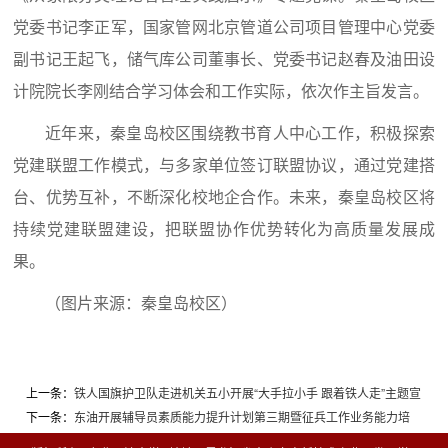
党委书记李正军，国家管网北京管道公司项目管理中心党委
副书记王起飞，储气库公司董事长、党委书记赵春及油田设
计院院长李刚结合学习体会和工作实际，依次作主旨发言。
近年来，秦皇岛校区围绕教书育人中心工作，积极探索
党建联盟工作模式，与多家单位签订联盟协议，通过党建搭
台、优势互补，不断深化校地企合作。未来，秦皇岛校区将
持续党建联盟建设，把联盟协作优势转化为高质量发展成
果。
（图片来源：秦皇岛校区）
上一条：
铁人国旗护卫队走进机关五小开展“大手拉小手 跟着铁人走”主题宣
传教育活动
下一条：
东油开展辅导员素质能力提升计划第三期暨征兵工作业务能力培
训