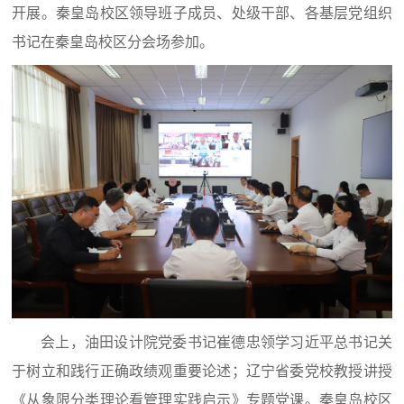
开展。秦皇岛校区领导班子成员、处级干部、各基层党组织
书记在秦皇岛校区分会场参加。
会上，油田设计院党委书记崔德忠领学习近平总书记关
于树立和践行正确政绩观重要论述；辽宁省委党校教授讲授
《从象限分类理论看管理实践启示》专题党课。秦皇岛校区