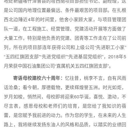
地处新疆喀什泽普县的塔西南项目部担任书记、副经理，这
是公司国内地理位置最偏远、条件最艰苦的项目部。在扎根
西北边陲近4年的时间里，他舍小家顾大家，与项目管理团
队一道，在工程施工、经营管理、党建活动开展等方面做了
大量工作，特别是他负责的党建、团青等工作走在了公司前
列，所在的项目部连年获得公司和上级公司“先进职工小家”
“五四红旗团支部”“先进党组织”“先进基层党组织”，2018年5
月荣获中国石油集团公司“直属机关五四红旗团支部”。
寄语母校建校六十周年：
忆往昔，桃李不言，自有风雨
话沧桑；看今朝，厚德载物，更续辉煌誉五洲。时光如炬，
岁月如梭，悄然间，母校即将迎来60华诞，喜悦、激动，不
尽言表，感恩母校和老师们的培育，是您给了我知识的蓓
蕾，是您赋予我前进的动力。作为您的学生，在未来的人生
路上，我将继续发扬东油人的风格和品质，以踏实的业绩回