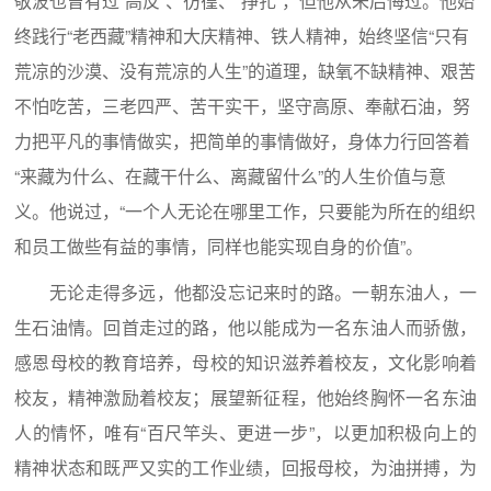
敬波也曾有过“高反”、彷徨、“挣扎”，但他从未后悔过。他始
终践行“老西藏”精神和大庆精神、铁人精神，始终坚信“只有
荒凉的沙漠、没有荒凉的人生”的道理，缺氧不缺精神、艰苦
不怕吃苦，三老四严、苦干实干，坚守高原、奉献石油，努
力把平凡的事情做实，把简单的事情做好，身体力行回答着
“来藏为什么、在藏干什么、离藏留什么”的人生价值与意
义。他说过，“一个人无论在哪里工作，只要能为所在的组织
和员工做些有益的事情，同样也能实现自身的价值”。
无论走得多远，他都没忘记来时的路。一朝东油人，一
生石油情。回首走过的路，他以能成为一名东油人而骄傲，
感恩母校的教育培养，母校的知识滋养着校友，文化影响着
校友，精神激励着校友；展望新征程，他始终胸怀一名东油
人的情怀，唯有“百尺竿头、更进一步”，以更加积极向上的
精神状态和既严又实的工作业绩，回报母校，为油拼搏，为