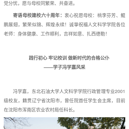
党分忧，愿与母校同繁荣、共奋进。
寄语母校建校六十周年：
衷心祝愿母校：桃李芬芳、鲲
鹏展翅，繁荣似锦、辉煌永续！诚挚祝福人文科学学院各位
老师：身体健康、工作顺利，吉祥如意、扎西德勒！
践行初心 牢记校训 做新时代的合格公仆
——学子冯学嘉风采
冯学嘉，东北石油大学人文科学学院行政管理专业2001
级校友，籍贯辽宁省沈阳市，曾任院首任学生会主席，目前
在沈阳市浑南区农业农村局任科长。