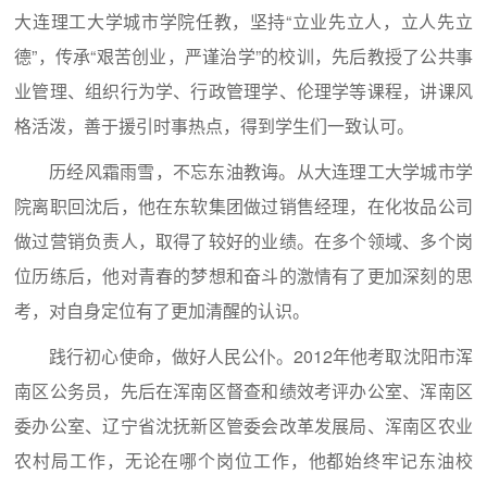
大连理工大学城市学院任教，坚持“立业先立人，立人先立
德”，传承“艰苦创业，严谨治学”的校训，先后教授了公共事
业管理、组织行为学、行政管理学、伦理学等课程，讲课风
格活泼，善于援引时事热点，得到学生们一致认可。
历经风霜雨雪，不忘东油教诲。从大连理工大学城市学
院离职回沈后，他在东软集团做过销售经理，在化妆品公司
做过营销负责人，取得了较好的业绩。在多个领域、多个岗
位历练后，他对青春的梦想和奋斗的激情有了更加深刻的思
考，对自身定位有了更加清醒的认识。
践行初心使命，做好人民公仆。2012年他考取沈阳市浑
南区公务员，先后在浑南区督查和绩效考评办公室、浑南区
委办公室、辽宁省沈抚新区管委会改革发展局、浑南区农业
农村局工作，无论在哪个岗位工作，他都始终牢记东油校