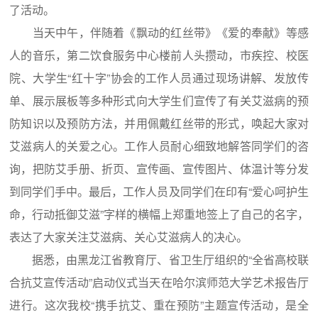
了活动。
当天中午，伴随着《飘动的红丝带》《爱的奉献》等感
人的音乐，第二饮食服务中心楼前人头攒动，市疾控、校医
院、大学生“红十字”协会的工作人员通过现场讲解、发放传
单、展示展板等多种形式向大学生们宣传了有关艾滋病的预
防知识以及预防方法，并用佩戴红丝带的形式，唤起大家对
艾滋病人的关爱之心。工作人员耐心细致地解答同学们的咨
询，把防艾手册、折页、宣传画、宣传图片、体温计等分发
到同学们手中。最后，工作人员及同学们在印有“爱心呵护生
命，行动抵御艾滋”字样的横幅上郑重地签上了自己的名字，
表达了大家关注艾滋病、关心艾滋病人的决心。
据悉，由黑龙江省教育厅、省卫生厅组织的“全省高校联
合抗艾宣传活动”启动仪式当天在哈尔滨师范大学艺术报告厅
进行。这次我校“携手抗艾、重在预防”主题宣传活动，是全