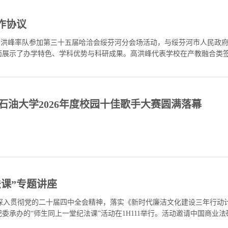
作协议
记高洪峰率队参加第三十五届哈洽会绥芬河分会场活动，与绥芬河市人民政
面展示了办学特色、学科优势与科研成果。高洪峰代表学校在产教融合类
方将立足绥芬河口岸区位优势，发挥我校在能源、外语、管理等领域的学科
北石油大学2026年度校园十佳歌手大赛圆满落幕
课”专题讲座
为深入贯彻党的二十届四中全会精神，落实《新时代廉洁文化建设三年行动计划（
委承办的“师生同上一堂纪法课”活动在1H111举行。活动邀请中国商业
与统计学院领导班子成员、师生代表等200余人参加。纪委副书记宫龙江主持