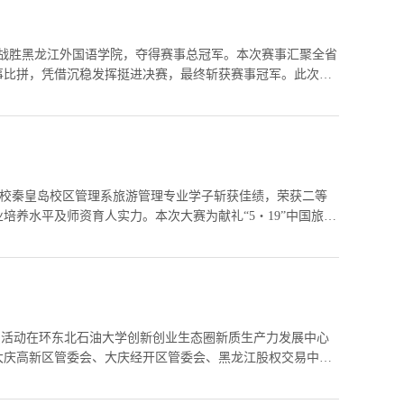
赛战胜黑龙江外国语学院，夺得赛事总冠军。本次赛事汇聚全省
事比拼，凭借沉稳发挥挺进决赛，最终斩获赛事冠军。此次夺
进取的精神风貌。...
。我校秦皇岛校区管理系旅游管理专业学子斩获佳绩，荣获二等
养水平及师资育人实力。本次大赛为献礼“5・19”中国旅游
...
路演活动在环东北石油大学创新创业生态圈新质生产力发展中心
大庆高新区管委会、大庆经开区管委会、黑龙江股权交易中
.