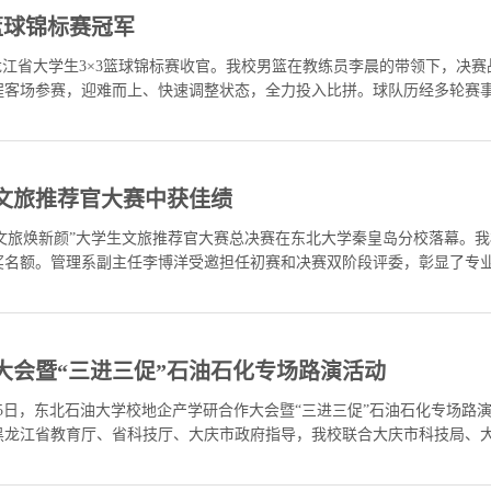
篮球锦标赛冠军
黑龙江省大学生3×3篮球锦标赛收官。我校男篮在教练员李晨的带领下，决
全程客场参赛，迎难而上、快速调整状态，全力投入比拼。球队历经多轮赛
体育育人成果的生动彰显。全体队员在逆境中拼搏奋进，尽显东油学子坚韧
文旅推荐官大赛中获佳绩
城・文旅焕新颜”大学生文旅推荐官大赛总决赛在东北大学秦皇岛分校落幕
奖名额。管理系副主任李博洋受邀担任初赛和决赛双阶段评委，彰显了专业培
，区长尹勃，区委常委、宣传部部长刘军等领导出席，旨在深化政校合作、
大会暨“三进三促”石油石化专场路演活动
5月15日，东北石油大学校地企产学研合作大会暨“三进三促”石油石化专场
黑龙江省教育厅、省科技厅、大庆市政府指导，我校联合大庆市科技局、
杨二龙出席，科研处、国家大学科技园、研究生部及相关学院负责人、..