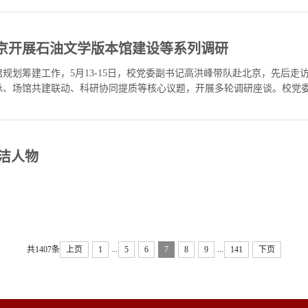
京开展石油文学版本馆建设等系列调研
规划筹建工作，5月13-15日，校党委副书记高洪峰带队赴北京，先后
承、场馆共建联动、科研协同提质等核心议题，开展多轮调研座谈。校党
家协会副主席李继平随同调研。5月14日上午，高洪峰一行走访中国石油作协
洁人物
...
...
共1407条
上页
1
5
6
7
8
9
141
下页