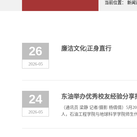
当前位置：
新闻
26
廉洁文化|正身直行
2026-05
24
东油举办优秀校友经验分享
（通讯员 梁静 记者/摄影 杨倩倩）5
2026-05
人，石油工程学院与地球科学学院师生
母校，分享扎根一线、攻坚克难的奋斗故