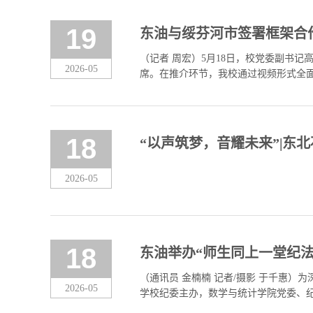
19
东油与绥芬河市签署框架合
（记者 周宏）5月18日，校党委副书
2026-05
席。在推介环节，我校通过视频形式全
开放战略、深化校地协同的重要举措。双
18
“以声筑梦，音耀未来”|东
2026-05
18
东油举办“师生同上一堂纪法
（通讯员 金楠楠 记者/摄影 于千惠）
2026-05
学校纪委主办，数学与统计学院党委、纪
军教授授课，学校纪委办公室人员、数学