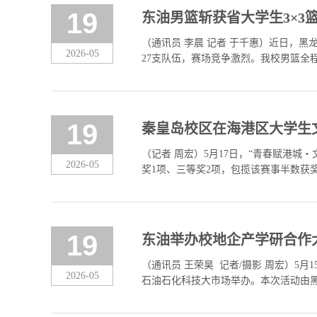
19
东油男篮斩获省大学生3×3
（通讯员 李晨 记者 于千惠）近日，
2026-05
27支队伍，赛场竞争激烈。我校男篮
冠是我校男篮实力的有力见证，更是我校
19
秦皇岛校区在海港区大学生
（记者 周宏）5月17日，“青春赋港
2026-05
奖1项、三等奖2项，包揽该赛事半数获
日举办，由秦皇岛市海港区政府统筹主办
19
东油举办校地企产学研合作
（通讯员 王荣昊 记者/摄影 周宏）
2026-05
石油石化科技大市场举办。本次活动由
心、省工业技术研究院共同主办。副校长