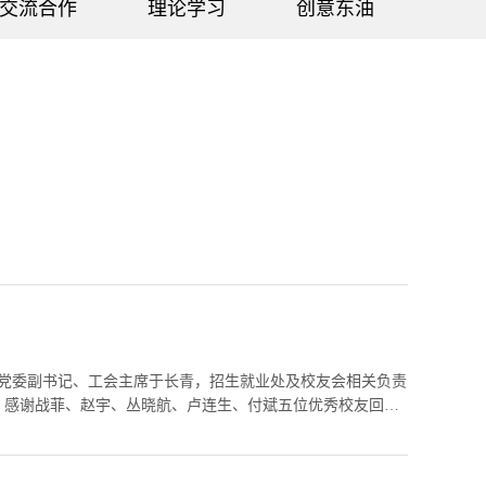
交流合作
理论学习
创意东油
会。校党委副书记、工会主席于长青，招生就业处及校友会相关负责
，感谢战菲、赵宇、丛晓航、卢连生、付斌五位优秀校友回到