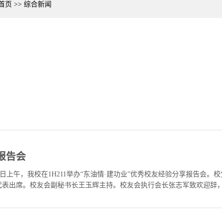
首页
>>
综合新闻
报告会
月20日上午，我校在1H211举办“东油情·建功业”优秀校友经验分享报告
代表出席。校友会副秘书长王玉辉主持。校友会执行会长张志军致欢迎辞
事。互动环节中，校友们就求职、职场适应、创业等话题答疑解惑，...