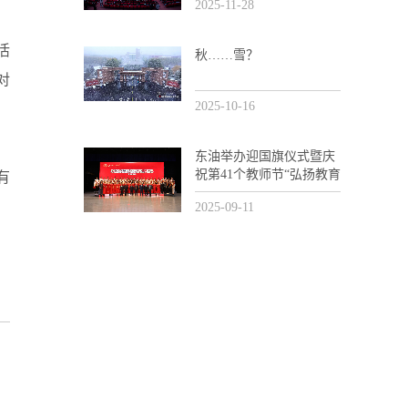
2025-11-28
活
秋……雪？
对
2025-10-16
东油举办迎国旗仪式暨庆
祝第41个教师节“弘扬教育
有
家精神和劳模精神劳动精
2025-09-11
神工匠精神”主题活动