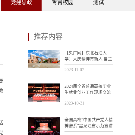
党建思政
箐箐校园
测试
推荐内容
【央广网】东北石油大
学：大庆精神育新人 自主
创新助发展
2023-11-07
要
2024届全省普通高校毕业
教
生就业创业工作现场交流
活动暨“大庆油田杯”第11
2023-10-31
届黑龙江省大学生职业规
划大赛培训会议在我校召
开
全国高校“中国共产党人精
活
神谱系”黑龙江省示范宣讲
活动在东油举办
党